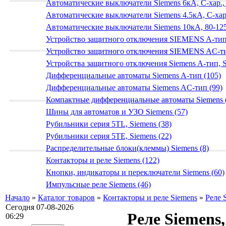
Автоматические выключатели Siemens 6кА, C-хар.,
Автоматические выключатели Siemens 4.5кА, C-хар.
Автоматические выключатели Siemens 10кА, 80-125
Устройство защитного отключения SIEMENS A-тип
Устройство защитного отключения SIEMENS AС-ти
Устройства защитного отключения Siemens A-тип, S
Дифференциальные автоматы Siemens A-тип (105)
Дифференциальные автоматы Siemens AС-тип (99)
Компактные дифференциальные автоматы Siemens 
Шины для автоматов и УЗО Siemens (57)
Рубильники серия 5TL, Siemens (38)
Рубильники серия 5TE, Siemens (22)
Распределительные блоки(клеммы) Siemens (8)
Контакторы и реле Siemens (122)
Кнопки, индикаторы и переключатели Siemens (60)
Импульсные реле Siemens (46)
Начало
»
Каталог товаров
»
Контакторы и реле Siemens
»
Реле 
Сегодня 07-08-2026
Реле Siemens
06:29