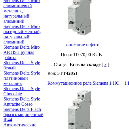
Siemens Delta Miro
алюминиевый
металлик,
натуральный
алюминий
Siemens Delta Miro
оксидный желтый,
натуральный
алюминий
описание и фото
Siemens Delta Miro
ARTIST ручная
Цена:
11'070,90
RUB
работа
Siemens Delta Style
Статус:
Есть на складе
[
x
]
белый
Siemens Delta Style
Код:
5TT42051
платиновый
Коммутационное реле Siemens 1 НО + 1
металлик
Siemens Delta Style
Chocolate
Siemens Delta Style
Antracite Cosso
Siemens Delta Flach
брызгозащищенный,
IP44
Автоматические