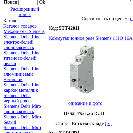
Поиск
Ok
Расширенный
поиск
Cортировать по ценам:
п
Каталог
Каталог товаров
Код:
5TT42011
Механизмы Siemens
Siemens Delta Line
Коммутационное реле Siemens 1 НО 16А
электро-белый |
слоновая кость
Siemens Delta Line
титаново-белый |
белый
Siemens Delta Line
алюминиевый
металлик
Siemens Delta Line
карбон металлик
Siemens Delta
черный рояль
описание и фото
Siemens Delta Miro
слоновая кость
Цена:
4'921,26
RUB
Siemens Delta Miro
белый
Статус:
Есть на складе
[
x
]
Siemens Delta Miro
Код:
5TT42021
алюминиевый