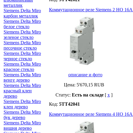
металлик
Коммутационное реле Siemens 2 НО 16А
Siemens Delta Miro
карбон металлик
Siemens Delta Miro
белое стекло
Siemens Delta Miro
зеленое стекло
Siemens Delta Miro
песочное стекло
Siemens Delta Miro
черное стекло
Siemens Delta Miro
красное стекло
Siemens Delta Miro
описание и фото
венге дерево
Цена:
5'670,15
RUB
Siemens Delta Miro
красный клен
Статус:
Есть на складе
[
x
]
дерево
Siemens Delta Miro
Код:
5TT42041
клен дерево
Siemens Delta Miro
Коммутационное реле Siemens 4 НО 16A
бук дерево
Siemens Delta Miro
вишня дерево