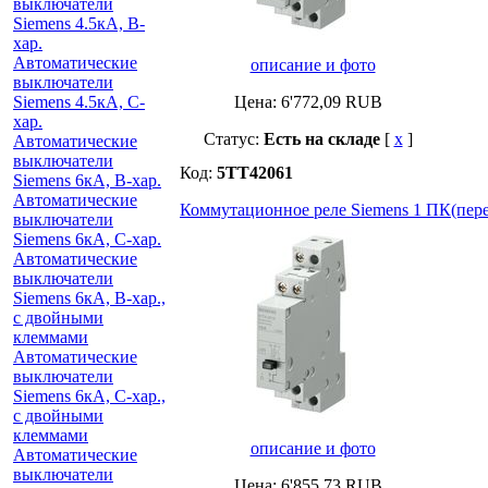
выключатели
Siemens 4.5кА, B-
хар.
Автоматические
описание и фото
выключатели
Siemens 4.5кА, C-
Цена:
6'772,09
RUB
хар.
Статус:
Есть на складе
[
x
]
Автоматические
выключатели
Код:
5TT42061
Siemens 6кА, B-хар.
Автоматические
Коммутационное реле Siemens 1 ПК(пер
выключатели
Siemens 6кА, С-хар.
Автоматические
выключатели
Siemens 6кА, B-хар.,
с двойными
клеммами
Автоматические
выключатели
Siemens 6кА, C-хар.,
с двойными
клеммами
описание и фото
Автоматические
выключатели
Цена:
6'855,73
RUB