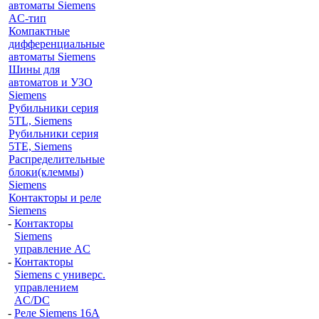
автоматы Siemens
AС-тип
Компактные
дифференциальные
автоматы Siemens
Шины для
автоматов и УЗО
Siemens
Рубильники серия
5TL, Siemens
Рубильники серия
5TE, Siemens
Распределительные
блоки(клеммы)
Siemens
Контакторы и реле
Siemens
-
Контакторы
Siemens
управление AC
-
Контакторы
Siemens с универс.
управлением
AC/DC
-
Реле Siemens 16A