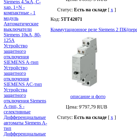
Siemens 4.5кА, C-
хар. 1+N -
Статус:
Есть на складе
[
x
]
компактные - 1
модуль
Код:
5TT42071
Автоматические
выключатели
Коммутационное реле Siemens 2 ПК(пер
Siemens 10кА, 80-
125A
Устройство
защитного
отключения
SIEMENS A-тип
Устройство
защитного
отключения
SIEMENS AС-тип
Устройства
защитного
описание и фото
отключения Siemens
A-тип, S -
Цена:
9'797,79
RUB
селективные
Дифференциальные
Статус:
Есть на складе
[
x
]
автоматы Siemens A-
тип
Дифференциальные