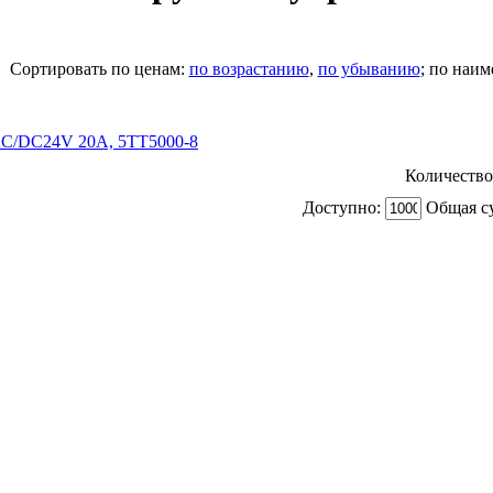
Cортировать по ценам:
по возрастанию
,
по убыванию
; по наи
C/DC24V 20A, 5TT5000-8
Количество
Доступно:
Общая с