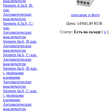
выключатели
Siemens 4.5кА, B-
хар.
Автоматические
описание и фото
выключатели
Siemens 4.5кА, C-
Цена:
14'845,49
RUB
хар.
Статус:
Есть на складе
[
x
]
Автоматические
выключатели
Siemens 6кА, B-хар.
Автоматические
выключатели
Siemens 6кА, С-хар.
Автоматические
выключатели
Siemens 6кА, B-хар.,
с двойными
клеммами
Автоматические
выключатели
Siemens 6кА, C-хар.,
с двойными
клеммами
Автоматические
выключатели