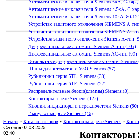
Автоматические выключатели Siemens 6кА, C-хар.,
Автоматические выключатели Siemens 4.5кА, C-хар.
Автоматические выключатели Siemens 10кА, 80-125
Устройство защитного отключения SIEMENS A-тип
Устройство защитного отключения SIEMENS AС-ти
Устройства защитного отключения Siemens A-тип, S
Дифференциальные автоматы Siemens A-тип (105)
Дифференциальные автоматы Siemens AС-тип (99)
Компактные дифференциальные автоматы Siemens 
Шины для автоматов и УЗО Siemens (57)
Рубильники серия 5TL, Siemens (38)
Рубильники серия 5TE, Siemens (22)
Распределительные блоки(клеммы) Siemens (8)
Контакторы и реле Siemens (122)
Кнопки, индикаторы и переключатели Siemens (60)
Импульсные реле Siemens (46)
Начало
»
Каталог товаров
»
Контакторы и реле Siemens
»
Конта
Сегодня 07-08-2026
Контакторы 
02:40