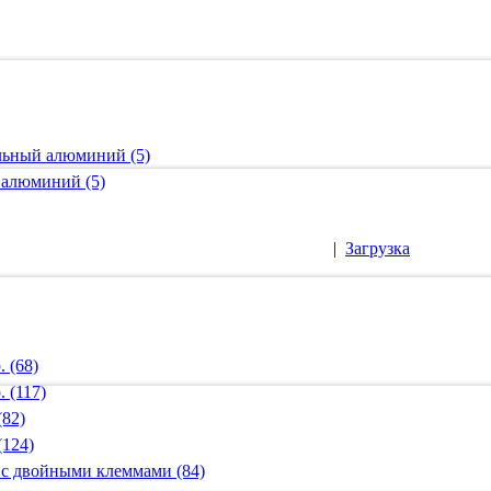
альный алюминий (5)
 алюминий (5)
|
Загрузка
 (68)
 (117)
(82)
(124)
 с двойными клеммами (84)