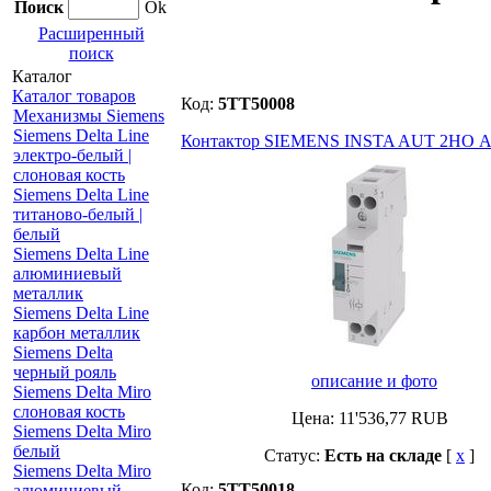
Поиск
Ok
Расширенный
поиск
Каталог
Каталог товаров
Код:
5TT50008
Механизмы Siemens
Siemens Delta Line
Контактор SIEMENS INSTA AUT 2НО A
электро-белый |
слоновая кость
Siemens Delta Line
титаново-белый |
белый
Siemens Delta Line
алюминиевый
металлик
Siemens Delta Line
карбон металлик
Siemens Delta
черный рояль
описание и фото
Siemens Delta Miro
слоновая кость
Цена:
11'536,77
RUB
Siemens Delta Miro
белый
Статус:
Есть на складе
[
x
]
Siemens Delta Miro
Код:
5TT50018
алюминиевый