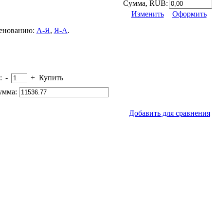
Сумма, RUB:
Изменить
Оформить
менованию:
А-Я
,
Я-А
.
:
-
+
Купить
умма:
Добавить для сравнения