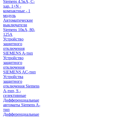
Siemens 4.5кА, C-
хар. 1+N -
компактные - 1
модуль
Автоматические
выключатели
Siemens 10кА, 80-
125A
Устройство
защитного
отключения
SIEMENS A-тип
Устройство
защитного
отключения
SIEMENS AС-тип
Устройства
защитного
отключения Siemens
A-тип, S -
селективные
Дифференциальные
автоматы Siemens A-
тип
Дифференциальные