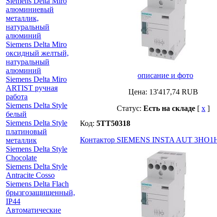
Siemens Delta Miro
алюминиевый
металлик,
натуральный
алюминий
Siemens Delta Miro
оксидный желтый,
натуральный
алюминий
описание и фото
Siemens Delta Miro
ARTIST ручная
Цена:
13'417,74
RUB
работа
Siemens Delta Style
Статус:
Есть на складе
[
x
]
белый
Siemens Delta Style
Код:
5TT50318
платиновый
Контактор SIEMENS INSTA AUT 3НО1Н
металлик
Siemens Delta Style
Chocolate
Siemens Delta Style
Antracite Cosso
Siemens Delta Flach
брызгозащищенный,
IP44
Автоматические