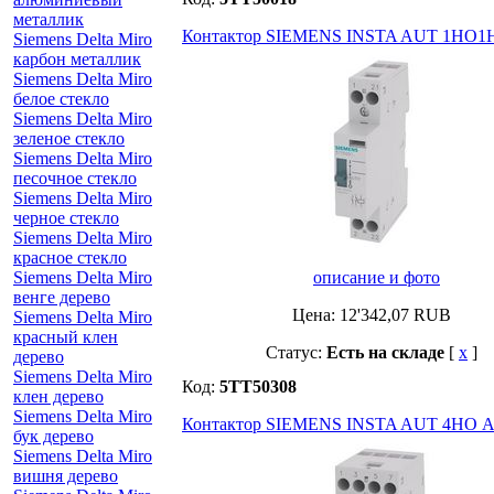
металлик
Контактор SIEMENS INSTA AUT 1НО1Н
Siemens Delta Miro
карбон металлик
Siemens Delta Miro
белое стекло
Siemens Delta Miro
зеленое стекло
Siemens Delta Miro
песочное стекло
Siemens Delta Miro
черное стекло
Siemens Delta Miro
красное стекло
Siemens Delta Miro
описание и фото
венге дерево
Цена:
12'342,07
RUB
Siemens Delta Miro
красный клен
Статус:
Есть на складе
[
x
]
дерево
Siemens Delta Miro
Код:
5TT50308
клен дерево
Siemens Delta Miro
Контактор SIEMENS INSTA AUT 4НО A
бук дерево
Siemens Delta Miro
вишня дерево