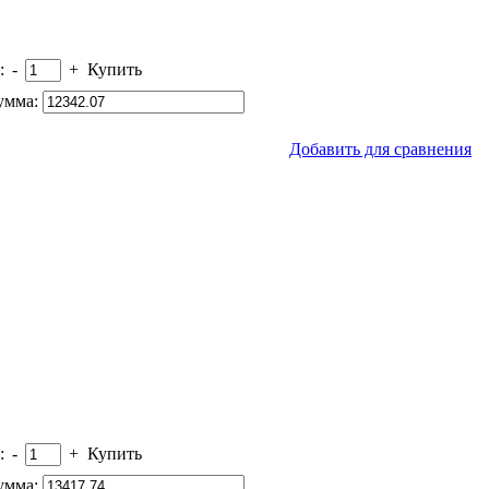
:
-
+
Купить
умма:
Добавить для сравнения
:
-
+
Купить
умма: