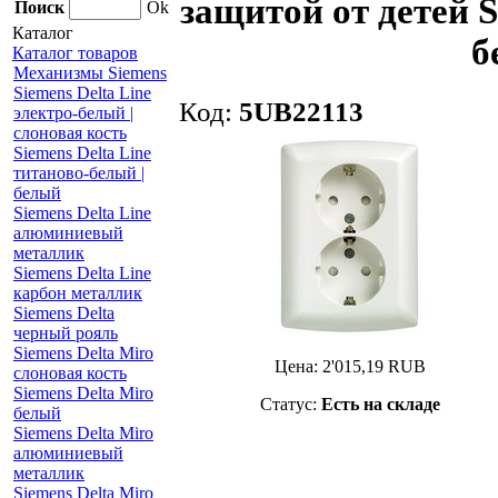
защитой от детей
Поиск
Ok
Каталог
б
Каталог товаров
Механизмы Siemens
Siemens Delta Line
Код:
5UB22113
электро-белый |
слоновая кость
Siemens Delta Line
титаново-белый |
белый
Siemens Delta Line
алюминиевый
металлик
Siemens Delta Line
карбон металлик
Siemens Delta
черный рояль
Siemens Delta Miro
Цена:
2'015,19
RUB
слоновая кость
Siemens Delta Miro
Статус:
Есть на складе
белый
Siemens Delta Miro
алюминиевый
металлик
Siemens Delta Miro