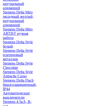
натуральный
алюминий
Siemens Delta Miro
оксидный желтый,
натуральный
алюминий
Siemens Delta Miro
ARTIST ручная
работа
Siemens Delta Style
белый
Siemens Delta Style
платиновый
металлик
Siemens Delta Style
Chocolate
Siemens Delta Style
Antracite Cosso
Siemens Delta Flach
брызгозащищенный,
IP44
Автоматические
выключатели
Siemens 4.5кА, B-
хар.