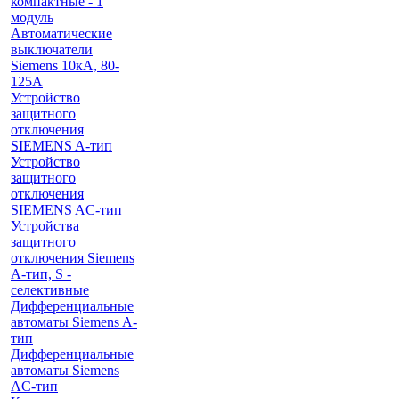
компактные - 1
модуль
Автоматические
выключатели
Siemens 10кА, 80-
125A
Устройство
защитного
отключения
SIEMENS A-тип
Устройство
защитного
отключения
SIEMENS AС-тип
Устройства
защитного
отключения Siemens
A-тип, S -
селективные
Дифференциальные
автоматы Siemens A-
тип
Дифференциальные
автоматы Siemens
AС-тип