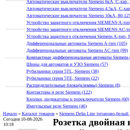
Автоматические выключатели Siemens 6кА, C-хар.,
Автоматические выключатели Siemens 4.5кА, C-хар.
Автоматические выключатели Siemens 10кА, 80-125
Устройство защитного отключения SIEMENS A-тип
Устройство защитного отключения SIEMENS AС-ти
Устройства защитного отключения Siemens A-тип, S
Дифференциальные автоматы Siemens A-тип (105)
Дифференциальные автоматы Siemens AС-тип (99)
Компактные дифференциальные автоматы Siemens 
Шины для автоматов и УЗО Siemens (57)
Рубильники серия 5TL, Siemens (38)
Рубильники серия 5TE, Siemens (22)
Распределительные блоки(клеммы) Siemens (8)
Контакторы и реле Siemens (122)
Кнопки, индикаторы и переключатели Siemens (60)
Импульсные реле Siemens (46)
Начало
»
Каталог товаров
»
Siemens Delta Line титаново-белый 
Сегодня 10-08-2026
Розетка двойная 
10:18