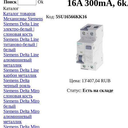
16A 300mA, 6k
Поиск
Ok
Каталог
Каталог товаров
Код:
5SU16566KK16
Механизмы Siemens
Siemens Delta Line
электро-белый |
слоновая кость
Siemens Delta Line
титаново-белый |
белый
Siemens Delta Line
алюминиевый
металлик
Siemens Delta Line
карбон металлик
Siemens Delta
Цена:
13'407,04
RUB
черный рояль
Статус:
Есть на складе
Siemens Delta Miro
слоновая кость
Siemens Delta Miro
белый
Siemens Delta Miro
алюминиевый
металлик
Siemens Delta Miro