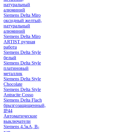
натуральный
алюминий
Siemens Delta Miro
оксидный желтый,
натуральный
алюминий
Siemens Delta Miro
ARTIST ручная
работа
Siemens Delta Style
белый
Siemens Delta Style
платиновый
металлик
Siemens Delta Style
Chocolate
Siemens Delta Style
Antracite Cosso
Siemens Delta Flach
брызгозащищенный,
IP44
Автоматические
выключатели
Siemens 4.5кА, B-
хар.