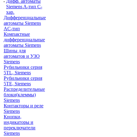
-
Дифф. автоматы
Siemens A-тип C-
хар.
Дифференциальные
автоматы Siemens
AС-тип
Компактные
дифференциальные
автоматы Siemens
Шины для
автоматов и УЗО
Siemens
Рубильники серия
5TL, Siemens
Рубильники серия
5TE, Siemens
Распределительные
блоки(клеммы)
Siemens
Контакторы и реле
Siemens
Кнопки,
индикаторы и
переключатели
Siemens