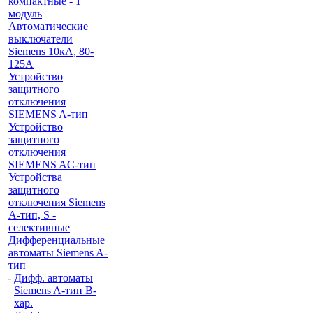
компактные - 1
модуль
Автоматические
выключатели
Siemens 10кА, 80-
125A
Устройство
защитного
отключения
SIEMENS A-тип
Устройство
защитного
отключения
SIEMENS AС-тип
Устройства
защитного
отключения Siemens
A-тип, S -
селективные
Дифференциальные
автоматы Siemens A-
тип
-
Дифф. автоматы
Siemens A-тип B-
хар.