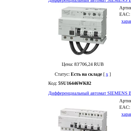
Дифференциальный автомат SIEMENS В
Арти
EAC
хара
Цена:
83'706,24
RUB
Статус:
Есть на складе
[
x
]
Код:
5SU16446WK82
Дифференциальный автомат SIEMENS В
Арти
EAC
хара