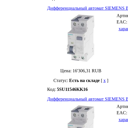
Дифференциальный автомат SIEMENS B-
Арти
EAC
хара
Цена:
16'306,31
RUB
Статус:
Есть на складе
[
x
]
Код:
5SU11546KK16
Дифференциальный автомат SIEMENS B-
Арти
EAC
хара