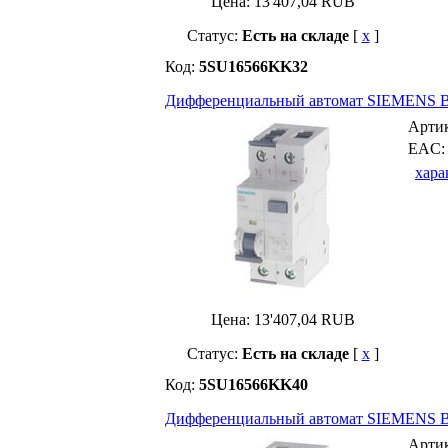
Цена:
13'407,04
RUB
Статус:
Есть на складе
[
x
]
Код:
5SU16566KK32
Дифференциальный автомат SIEMENS B-
Арти
EAC
хара
Цена:
13'407,04
RUB
Статус:
Есть на складе
[
x
]
Код:
5SU16566KK40
Дифференциальный автомат SIEMENS B-
Арти