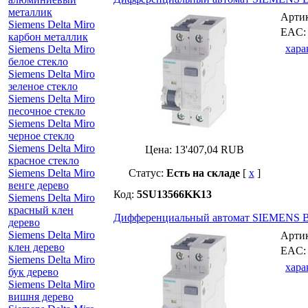
металлик
Арти
Siemens Delta Miro
EAC
карбон металлик
хара
Siemens Delta Miro
белое стекло
Siemens Delta Miro
зеленое стекло
Siemens Delta Miro
песочное стекло
Siemens Delta Miro
черное стекло
Siemens Delta Miro
Цена:
13'407,04
RUB
красное стекло
Siemens Delta Miro
Статус:
Есть на складе
[
x
]
венге дерево
Код:
5SU13566KK13
Siemens Delta Miro
красный клен
Дифференциальный автомат SIEMENS B-
дерево
Siemens Delta Miro
Арти
клен дерево
EAC
Siemens Delta Miro
хара
бук дерево
Siemens Delta Miro
вишня дерево