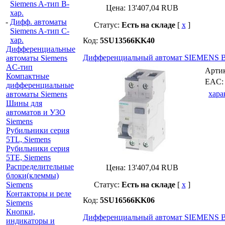
Siemens A-тип B-
Цена:
13'407,04
RUB
хар.
-
Дифф. автоматы
Статус:
Есть на складе
[
x
]
Siemens A-тип C-
хар.
Код:
5SU13566KK40
Дифференциальные
Дифференциальный автомат SIEMENS B-
автоматы Siemens
AС-тип
Арти
Компактные
EAC
дифференциальные
хара
автоматы Siemens
Шины для
автоматов и УЗО
Siemens
Рубильники серия
5TL, Siemens
Рубильники серия
5TE, Siemens
Распределительные
Цена:
13'407,04
RUB
блоки(клеммы)
Siemens
Статус:
Есть на складе
[
x
]
Контакторы и реле
Код:
5SU16566KK06
Siemens
Кнопки,
Дифференциальный автомат SIEMENS B-
индикаторы и