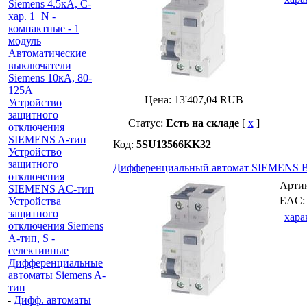
Siemens 4.5кА, C-
хар. 1+N -
компактные - 1
модуль
Автоматические
выключатели
Siemens 10кА, 80-
125A
Цена:
13'407,04
RUB
Устройство
защитного
Статус:
Есть на складе
[
x
]
отключения
SIEMENS A-тип
Код:
5SU13566KK32
Устройство
защитного
Дифференциальный автомат SIEMENS B-
отключения
Арти
SIEMENS AС-тип
EAC
Устройства
защитного
хара
отключения Siemens
A-тип, S -
селективные
Дифференциальные
автоматы Siemens A-
тип
-
Дифф. автоматы