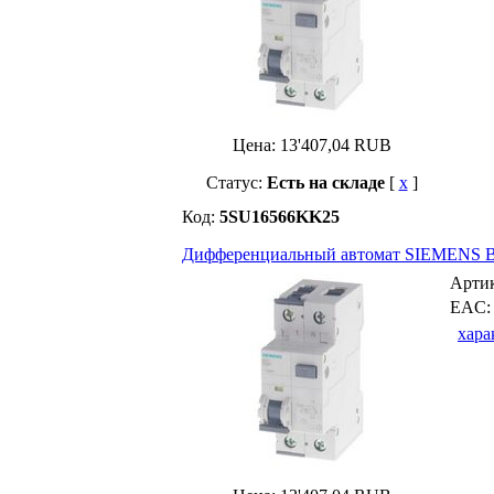
Цена:
13'407,04
RUB
Статус:
Есть на складе
[
x
]
Код:
5SU16566KK25
Дифференциальный автомат SIEMENS B-
Арти
EAC
хара