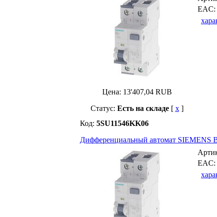
EAC
хара
Цена:
13'407,04
RUB
Статус:
Есть на складе
[
x
]
Код:
5SU11546KK06
Дифференциальный автомат SIEMENS B-
Арти
EAC
хара