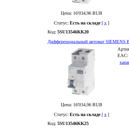
Цена:
16'034,96
RUB
Статус:
Есть на складе
[
x
]
Код:
5SU13546KK20
Дифференциальный автомат SIEMENS B-
Арти
EAC
хара
Цена:
16'034,96
RUB
Статус:
Есть на складе
[
x
]
Код:
5SU13546KK25