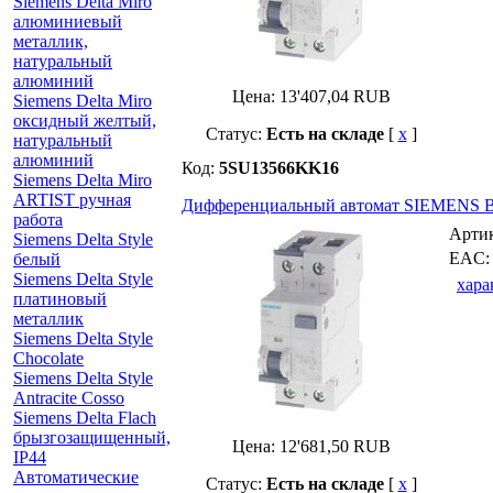
Siemens Delta Miro
алюминиевый
металлик,
натуральный
алюминий
Цена:
13'407,04
RUB
Siemens Delta Miro
оксидный желтый,
Статус:
Есть на складе
[
x
]
натуральный
алюминий
Код:
5SU13566KK16
Siemens Delta Miro
ARTIST ручная
Дифференциальный автомат SIEMENS B-
работа
Арти
Siemens Delta Style
EAC
белый
Siemens Delta Style
хара
платиновый
металлик
Siemens Delta Style
Chocolate
Siemens Delta Style
Antracite Cosso
Siemens Delta Flach
брызгозащищенный,
Цена:
12'681,50
RUB
IP44
Автоматические
Статус:
Есть на складе
[
x
]