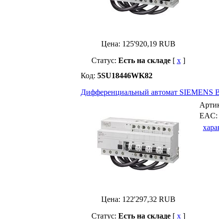
Цена:
125'920,19
RUB
Статус:
Есть на складе
[
x
]
Код:
5SU18446WK82
Дифференциальный автомат SIEMENS В
Арти
EAC
хара
Цена:
122'297,32
RUB
Статус:
Есть на складе
[
x
]