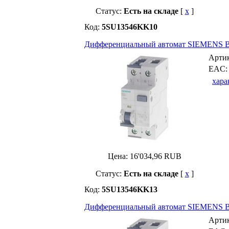
Статус:
Есть на складе
[
x
]
Код:
5SU13546KK10
Дифференциальный автомат SIEMENS B-
Арти
EAC
хара
Цена:
16'034,96
RUB
Статус:
Есть на складе
[
x
]
Код:
5SU13546KK13
Дифференциальный автомат SIEMENS B-
Арти