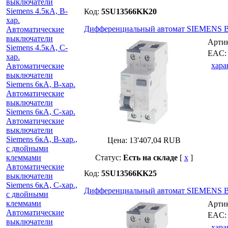
выключатели
Siemens 4.5кА, B-
Код:
5SU13566KK20
хар.
Дифференциальный автомат SIEMENS B-
Автоматические
выключатели
Арти
Siemens 4.5кА, C-
EAC
хар.
хара
Автоматические
выключатели
Siemens 6кА, B-хар.
Автоматические
выключатели
Siemens 6кА, С-хар.
Автоматические
выключатели
Siemens 6кА, B-хар.,
Цена:
13'407,04
RUB
с двойными
клеммами
Статус:
Есть на складе
[
x
]
Автоматические
Код:
5SU13566KK25
выключатели
Siemens 6кА, C-хар.,
Дифференциальный автомат SIEMENS B-
с двойными
клеммами
Арти
Автоматические
EAC
выключатели
хара