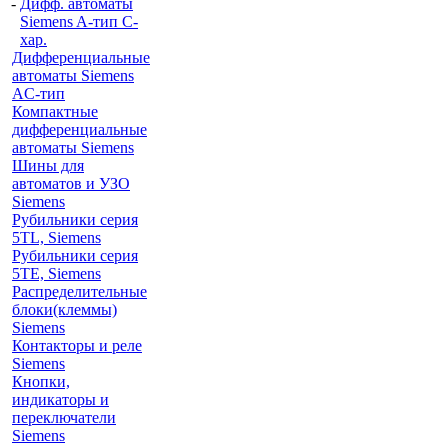
-
Дифф. автоматы
Siemens A-тип C-
хар.
Дифференциальные
автоматы Siemens
AС-тип
Компактные
дифференциальные
автоматы Siemens
Шины для
автоматов и УЗО
Siemens
Рубильники серия
5TL, Siemens
Рубильники серия
5TE, Siemens
Распределительные
блоки(клеммы)
Siemens
Контакторы и реле
Siemens
Кнопки,
индикаторы и
переключатели
Siemens