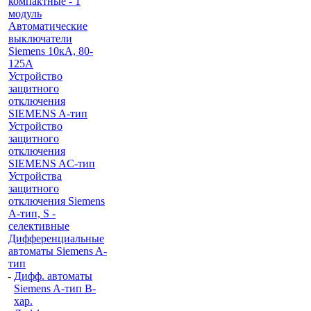
компактные - 1
модуль
Автоматические
выключатели
Siemens 10кА, 80-
125A
Устройство
защитного
отключения
SIEMENS A-тип
Устройство
защитного
отключения
SIEMENS AС-тип
Устройства
защитного
отключения Siemens
A-тип, S -
селективные
Дифференциальные
автоматы Siemens A-
тип
-
Дифф. автоматы
Siemens A-тип B-
хар.