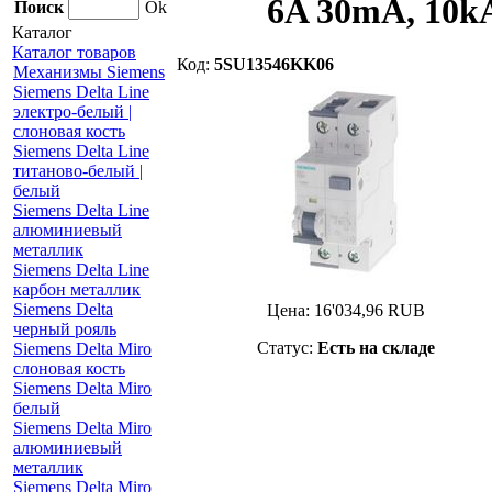
6A 30mA, 10kA
Поиск
Ok
Каталог
Каталог товаров
Код:
5SU13546KK06
Механизмы Siemens
Siemens Delta Line
электро-белый |
слоновая кость
Siemens Delta Line
титаново-белый |
белый
Siemens Delta Line
алюминиевый
металлик
Siemens Delta Line
карбон металлик
Siemens Delta
Цена:
16'034,96
RUB
черный рояль
Статус:
Есть на складе
Siemens Delta Miro
слоновая кость
Siemens Delta Miro
белый
Siemens Delta Miro
алюминиевый
металлик
Siemens Delta Miro