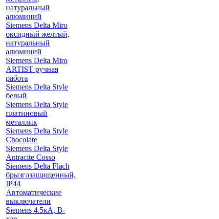
натуральный
алюминий
Siemens Delta Miro
оксидный желтый,
натуральный
алюминий
Siemens Delta Miro
ARTIST ручная
работа
Siemens Delta Style
белый
Siemens Delta Style
платиновый
металлик
Siemens Delta Style
Chocolate
Siemens Delta Style
Antracite Cosso
Siemens Delta Flach
брызгозащищенный,
IP44
Автоматические
выключатели
Siemens 4.5кА, B-
хар.