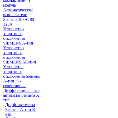
компактные - 1
модуль
Автоматические
выключатели
Siemens 10кА, 80-
125A
Устройство
защитного
отключения
SIEMENS A-тип
Устройство
защитного
отключения
SIEMENS AС-тип
Устройства
защитного
отключения Siemens
A-тип, S -
селективные
Дифференциальные
автоматы Siemens A-
тип
-
Дифф. автоматы
Siemens A-тип B-
хар.