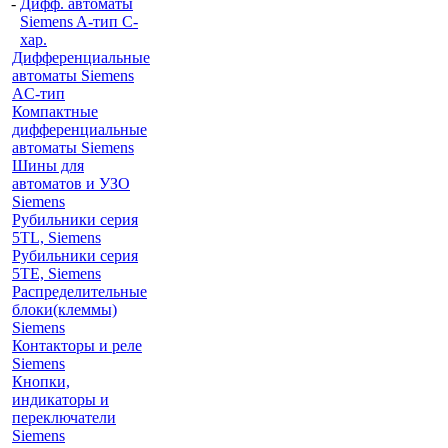
-
Дифф. автоматы
Siemens A-тип C-
хар.
Дифференциальные
автоматы Siemens
AС-тип
Компактные
дифференциальные
автоматы Siemens
Шины для
автоматов и УЗО
Siemens
Рубильники серия
5TL, Siemens
Рубильники серия
5TE, Siemens
Распределительные
блоки(клеммы)
Siemens
Контакторы и реле
Siemens
Кнопки,
индикаторы и
переключатели
Siemens