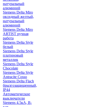
натуральный
алюминий
Siemens Delta Miro
оксидный желтый,
натуральный
алюминий
Siemens Delta Miro
ARTIST ручная
работа
Siemens Delta Style
белый
Siemens Delta Style
платиновый
металлик
Siemens Delta Style
Chocolate
Siemens Delta Style
Antracite Cosso
Siemens Delta Flach
брызгозащищенный,
IP44
Автоматические
выключатели
Siemens 4.5кА, B-
хар.