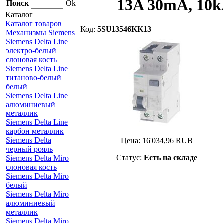
13A 30mA, 10k
Поиск
Ok
Каталог
Каталог товаров
Код:
5SU13546KK13
Механизмы Siemens
Siemens Delta Line
электро-белый |
слоновая кость
Siemens Delta Line
титаново-белый |
белый
Siemens Delta Line
алюминиевый
металлик
Siemens Delta Line
карбон металлик
Siemens Delta
Цена:
16'034,96
RUB
черный рояль
Статус:
Есть на складе
Siemens Delta Miro
слоновая кость
Siemens Delta Miro
белый
Siemens Delta Miro
алюминиевый
металлик
Siemens Delta Miro