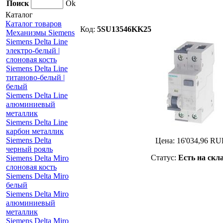
Поиск
Ok
Каталог
Каталог товаров
Код:
5SU13546KK25
Механизмы Siemens
Siemens Delta Line
электро-белый |
слоновая кость
Siemens Delta Line
титаново-белый |
белый
Siemens Delta Line
алюминиевый
металлик
Siemens Delta Line
карбон металлик
Siemens Delta
Цена:
16'034,96
RU
черный рояль
Статус:
Есть на скл
Siemens Delta Miro
слоновая кость
Siemens Delta Miro
белый
Siemens Delta Miro
алюминиевый
металлик
Siemens Delta Miro