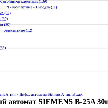
 с двойными клеммами (139)
 1+N - компактные - 1 модуль (11)
A (32)
 (30)
п (30)
 - селективные (12)
(36)
ens A-тип
»
Дифф. автоматы Siemens A-тип B-хар.
 автомат SIEMENS B-25A 30mA