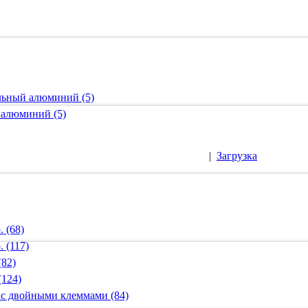
альный алюминий (5)
 алюминий (5)
|
Загрузка
 (68)
 (117)
(82)
(124)
 с двойными клеммами (84)