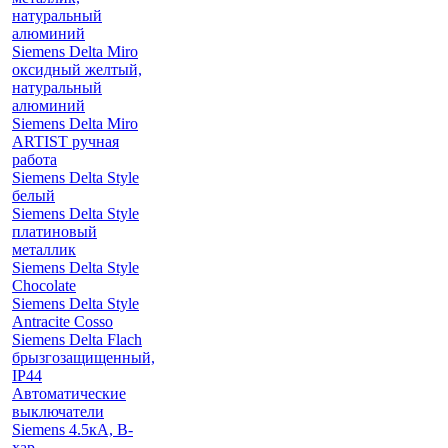
натуральный
алюминий
Siemens Delta Miro
оксидный желтый,
натуральный
алюминий
Siemens Delta Miro
ARTIST ручная
работа
Siemens Delta Style
белый
Siemens Delta Style
платиновый
металлик
Siemens Delta Style
Chocolate
Siemens Delta Style
Antracite Cosso
Siemens Delta Flach
брызгозащищенный,
IP44
Автоматические
выключатели
Siemens 4.5кА, B-
хар.