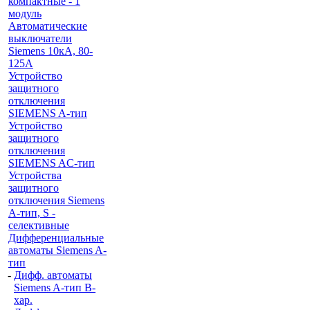
компактные - 1
модуль
Автоматические
выключатели
Siemens 10кА, 80-
125A
Устройство
защитного
отключения
SIEMENS A-тип
Устройство
защитного
отключения
SIEMENS AС-тип
Устройства
защитного
отключения Siemens
A-тип, S -
селективные
Дифференциальные
автоматы Siemens A-
тип
-
Дифф. автоматы
Siemens A-тип B-
хар.