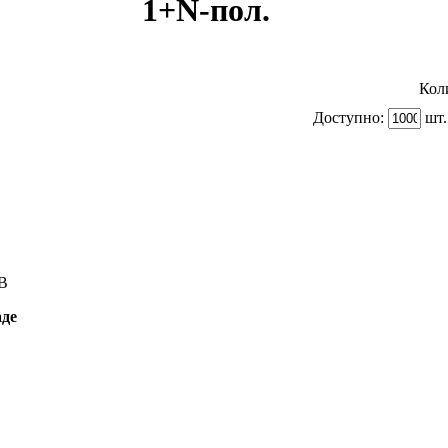
1+N-пол.
Кол
Доступно:
шт.
B
аде