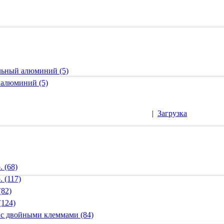
альный алюминий (5)
 алюминий (5)
|
Загрузка
 (68)
 (117)
(82)
(124)
 с двойными клеммами (84)