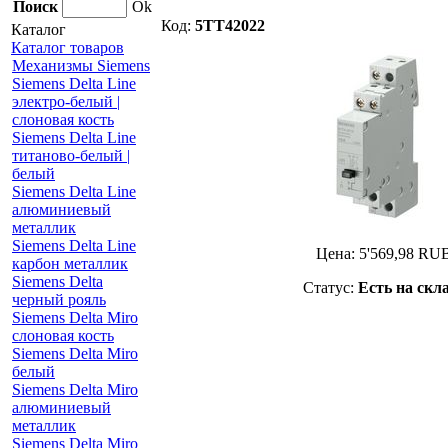
Поиск
Ok
Код:
5TT42022
Каталог
Каталог товаров
Механизмы Siemens
Siemens Delta Line
электро-белый |
слоновая кость
Siemens Delta Line
титаново-белый |
белый
Siemens Delta Line
алюминиевый
металлик
Siemens Delta Line
Цена:
5'569,98
RU
карбон металлик
Siemens Delta
Статус:
Есть на скл
черный рояль
Siemens Delta Miro
слоновая кость
Siemens Delta Miro
белый
Siemens Delta Miro
алюминиевый
металлик
Siemens Delta Miro