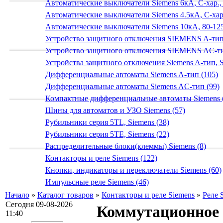
Автоматические выключатели Siemens 6кА, C-хар.,
Автоматические выключатели Siemens 4.5кА, C-хар.
Автоматические выключатели Siemens 10кА, 80-125
Устройство защитного отключения SIEMENS A-тип
Устройство защитного отключения SIEMENS AС-ти
Устройства защитного отключения Siemens A-тип, S
Дифференциальные автоматы Siemens A-тип (105)
Дифференциальные автоматы Siemens AС-тип (99)
Компактные дифференциальные автоматы Siemens 
Шины для автоматов и УЗО Siemens (57)
Рубильники серия 5TL, Siemens (38)
Рубильники серия 5TE, Siemens (22)
Распределительные блоки(клеммы) Siemens (8)
Контакторы и реле Siemens (122)
Кнопки, индикаторы и переключатели Siemens (60)
Импульсные реле Siemens (46)
Начало
»
Каталог товаров
»
Контакторы и реле Siemens
»
Реле 
Сегодня 09-08-2026
Коммутационное р
11:40