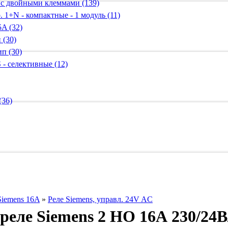
 с двойными клеммами (139)
 1+N - компактные - 1 модуль (11)
A (32)
 (30)
п (30)
 - селективные (12)
(36)
Siemens 16A
»
Реле Siemens, управл. 24V AC
еле Siemens 2 НО 16А 230/24В