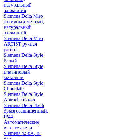
натуральный
алюминий
Siemens Delta Miro
оксидный желтый,
натуральный
алюминий
Siemens Delta Miro
ARTIST ручная
работа
Siemens Delta Style
белый
Siemens Delta Style
платиновый
металлик
Siemens Delta Style
Chocolate
Siemens Delta Style
Antracite Cosso
Siemens Delta Flach
брызгозащищенный,
IP44
Автоматические
выключатели
Siemens 4.5кА, B-
хар.