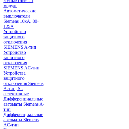
компактные - 1
модуль
Автоматические
выключатели
Siemens 10кА, 80-
125A
Устройство
защитного
отключения
SIEMENS A-тип
Устройство
защитного
отключения
SIEMENS AС-тип
Устройства
защитного
отключения Siemens
A-тип, S -
селективные
Дифференциальные
автоматы Siemens A-
тип
Дифференциальные
автоматы Siemens
AС-тип