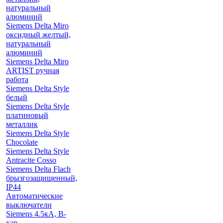
натуральный
алюминий
Siemens Delta Miro
оксидный желтый,
натуральный
алюминий
Siemens Delta Miro
ARTIST ручная
работа
Siemens Delta Style
белый
Siemens Delta Style
платиновый
металлик
Siemens Delta Style
Chocolate
Siemens Delta Style
Antracite Cosso
Siemens Delta Flach
брызгозащищенный,
IP44
Автоматические
выключатели
Siemens 4.5кА, B-
хар.