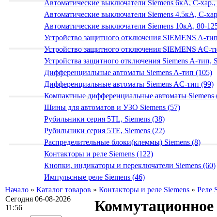
Автоматические выключатели Siemens 6кА, C-хар.,
Автоматические выключатели Siemens 4.5кА, C-хар.
Автоматические выключатели Siemens 10кА, 80-125
Устройство защитного отключения SIEMENS A-тип
Устройство защитного отключения SIEMENS AС-ти
Устройства защитного отключения Siemens A-тип, S
Дифференциальные автоматы Siemens A-тип (105)
Дифференциальные автоматы Siemens AС-тип (99)
Компактные дифференциальные автоматы Siemens 
Шины для автоматов и УЗО Siemens (57)
Рубильники серия 5TL, Siemens (38)
Рубильники серия 5TE, Siemens (22)
Распределительные блоки(клеммы) Siemens (8)
Контакторы и реле Siemens (122)
Кнопки, индикаторы и переключатели Siemens (60)
Импульсные реле Siemens (46)
Начало
»
Каталог товаров
»
Контакторы и реле Siemens
»
Реле 
Сегодня 06-08-2026
Коммутационное 
11:56