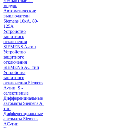
компактные - 1
модуль
Автоматические
выключатели
Siemens 10кА, 80-
125A
Устройство
защитного
отключения
SIEMENS A-тип
Устройство
защитного
отключения
SIEMENS AС-тип
Устройства
защитного
отключения Siemens
A-тип, S -
селективные
Дифференциальные
автоматы Siemens A-
тип
Дифференциальные
автоматы Siemens
AС-тип