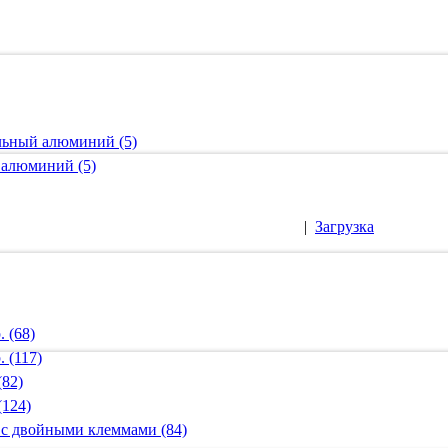
альный алюминий (5)
 алюминий (5)
|
Загрузка
 (68)
 (117)
(82)
(124)
 с двойными клеммами (84)