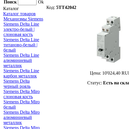
Поиск
Ok
Код:
5TT42042
Каталог
Каталог товаров
Механизмы Siemens
Siemens Delta Line
электро-белый |
слоновая кость
Siemens Delta Line
титаново-белый |
белый
Siemens Delta Line
алюминиевый
металлик
Siemens Delta Line
Цена:
10'024,40
RU
карбон металлик
Siemens Delta
Статус:
Есть на скл
черный рояль
Siemens Delta Miro
слоновая кость
Siemens Delta Miro
белый
Siemens Delta Miro
алюминиевый
металлик
Siemens Delta Miro