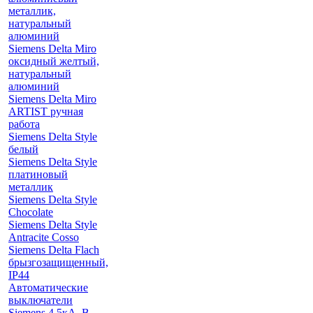
металлик,
натуральный
алюминий
Siemens Delta Miro
оксидный желтый,
натуральный
алюминий
Siemens Delta Miro
ARTIST ручная
работа
Siemens Delta Style
белый
Siemens Delta Style
платиновый
металлик
Siemens Delta Style
Chocolate
Siemens Delta Style
Antracite Cosso
Siemens Delta Flach
брызгозащищенный,
IP44
Автоматические
выключатели
Siemens 4.5кА, B-