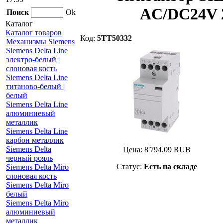
AC/DC24V 2
Поиск
Ok
Каталог
Каталог товаров
Код:
5TT50332
Механизмы Siemens
Siemens Delta Line
электро-белый |
слоновая кость
Siemens Delta Line
титаново-белый |
белый
Siemens Delta Line
алюминиевый
металлик
Siemens Delta Line
карбон металлик
Siemens Delta
Цена:
8'794,09
RUB
черный рояль
Статус:
Есть на складе
Siemens Delta Miro
слоновая кость
Siemens Delta Miro
белый
Siemens Delta Miro
алюминиевый
металлик