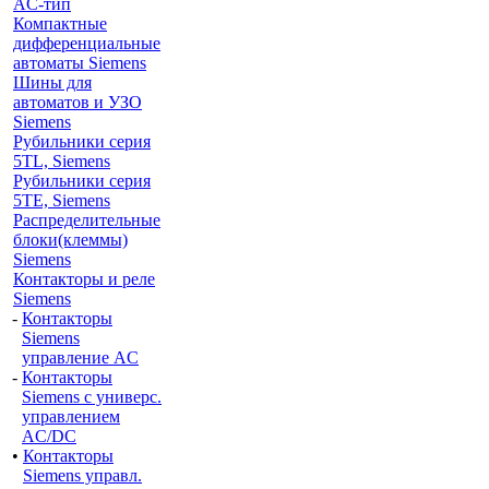
AС-тип
Компактные
дифференциальные
автоматы Siemens
Шины для
автоматов и УЗО
Siemens
Рубильники серия
5TL, Siemens
Рубильники серия
5TE, Siemens
Распределительные
блоки(клеммы)
Siemens
Контакторы и реле
Siemens
-
Контакторы
Siemens
управление AC
-
Контакторы
Siemens с универс.
управлением
AC/DC
•
Контакторы
Siemens управл.