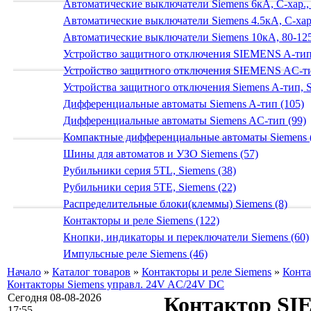
Автоматические выключатели Siemens 6кА, C-хар.,
Автоматические выключатели Siemens 4.5кА, C-хар.
Автоматические выключатели Siemens 10кА, 80-125
Устройство защитного отключения SIEMENS A-тип
Устройство защитного отключения SIEMENS AС-ти
Устройства защитного отключения Siemens A-тип, S
Дифференциальные автоматы Siemens A-тип (105)
Дифференциальные автоматы Siemens AС-тип (99)
Компактные дифференциальные автоматы Siemens 
Шины для автоматов и УЗО Siemens (57)
Рубильники серия 5TL, Siemens (38)
Рубильники серия 5TE, Siemens (22)
Распределительные блоки(клеммы) Siemens (8)
Контакторы и реле Siemens (122)
Кнопки, индикаторы и переключатели Siemens (60)
Импульсные реле Siemens (46)
Начало
»
Каталог товаров
»
Контакторы и реле Siemens
»
Конта
Контакторы Siemens управл. 24V AC/24V DC
Сегодня 08-08-2026
Контактор SI
17:55