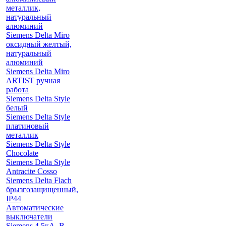
металлик,
натуральный
алюминий
Siemens Delta Miro
оксидный желтый,
натуральный
алюминий
Siemens Delta Miro
ARTIST ручная
работа
Siemens Delta Style
белый
Siemens Delta Style
платиновый
металлик
Siemens Delta Style
Chocolate
Siemens Delta Style
Antracite Cosso
Siemens Delta Flach
брызгозащищенный,
IP44
Автоматические
выключатели
Siemens 4.5кА, B-