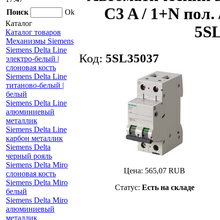
C3 A / 1+N пол. /
Поиск
Ok
Каталог
5SL
Каталог товаров
Механизмы Siemens
Siemens Delta Line
Код:
5SL35037
электро-белый |
слоновая кость
Siemens Delta Line
титаново-белый |
белый
Siemens Delta Line
алюминиевый
металлик
Siemens Delta Line
карбон металлик
Siemens Delta
черный рояль
Siemens Delta Miro
Цена:
565,07
RUB
слоновая кость
Siemens Delta Miro
Статус:
Есть на складе
белый
Siemens Delta Miro
алюминиевый
металлик