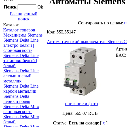
Автоматы Siemens 
Поиск
Ok
Расширенный
поиск
Cортировать по ценам:
п
Каталог
Каталог товаров
Код:
5SL35147
Механизмы Siemens
Siemens Delta Line
Автоматический выключатель Siemens C0,3
электро-белый |
Арти
слоновая кость
EAC
Siemens Delta Line
титаново-белый |
белый
Siemens Delta Line
алюминиевый
металлик
Siemens Delta Line
карбон металлик
Siemens Delta
черный рояль
описание и фото
Siemens Delta Miro
слоновая кость
Цена:
565,07
RUB
Siemens Delta Miro
белый
Статус:
Есть на складе
[
x
]
Siemens Delta Miro