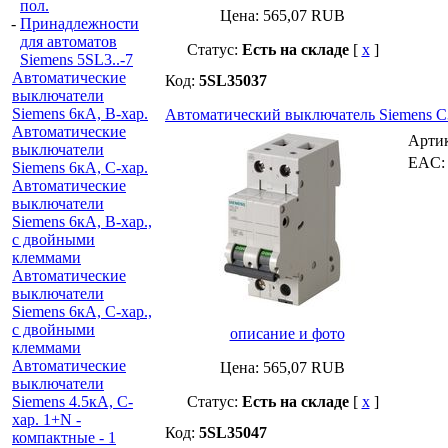
пол.
Цена:
565,07
RUB
-
Принадлежности
для автоматов
Статус:
Есть на складе
[
x
]
Siemens 5SL3..-7
Автоматические
Код:
5SL35037
выключатели
Siemens 6кА, B-хар.
Автоматический выключатель Siemens C3 A
Автоматические
Арти
выключатели
EAC
Siemens 6кА, С-хар.
Автоматические
выключатели
Siemens 6кА, B-хар.,
с двойными
клеммами
Автоматические
выключатели
Siemens 6кА, C-хар.,
с двойными
описание и фото
клеммами
Автоматические
Цена:
565,07
RUB
выключатели
Siemens 4.5кА, C-
Статус:
Есть на складе
[
x
]
хар. 1+N -
Код:
5SL35047
компактные - 1