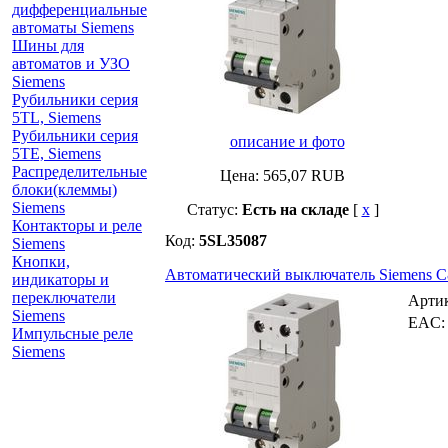
дифференциальные
автоматы Siemens
Шины для
автоматов и УЗО
Siemens
Рубильники серия
5TL, Siemens
Рубильники серия
описание и фото
5TE, Siemens
Распределительные
Цена:
565,07
RUB
блоки(клеммы)
Siemens
Статус:
Есть на складе
[
x
]
Контакторы и реле
Код:
5SL35087
Siemens
Кнопки,
Автоматический выключатель Siemens C8 A
индикаторы и
переключатели
Арти
Siemens
EAC
Импульсные реле
Siemens