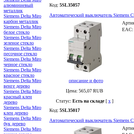
Код:
5SL35057
алюминиевый
металлик
Автоматический выключатель Siemens C0,5
Siemens Delta Miro
карбон металлик
Арти
Siemens Delta Miro
EAC
белое стекло
Siemens Delta Miro
зеленое стекло
Siemens Delta Miro
песочное стекло
Siemens Delta Miro
черное стекло
Siemens Delta Miro
красное стекло
Siemens Delta Miro
описание и фото
венге дерево
Цена:
565,07
RUB
Siemens Delta Miro
красный клен
Статус:
Есть на складе
[
x
]
дерево
Siemens Delta Miro
Код:
5SL35017
клен дерево
Siemens Delta Miro
Автоматический выключатель Siemens C1 A
бук дерево
Арти
Siemens Delta Miro