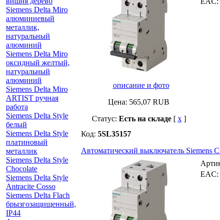
вишня дерево
EAC
Siemens Delta Miro
алюминиевый
металлик,
натуральный
алюминий
Siemens Delta Miro
оксидный желтый,
натуральный
алюминий
описание и фото
Siemens Delta Miro
ARTIST ручная
Цена:
565,07
RUB
работа
Siemens Delta Style
Статус:
Есть на складе
[
x
]
белый
Siemens Delta Style
Код:
5SL35157
платиновый
Автоматический выключатель Siemens C1,6
металлик
Siemens Delta Style
Арти
Chocolate
EAC
Siemens Delta Style
Antracite Cosso
Siemens Delta Flach
брызгозащищенный,
IP44