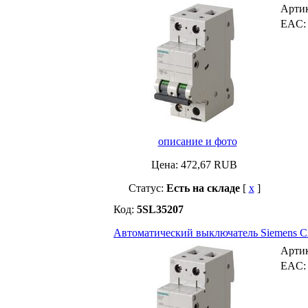
Арти
EAC
описание и фото
Цена:
472,67
RUB
Статус:
Есть на складе
[
x
]
Код:
5SL35207
Автоматический выключатель Siemens C20 
Арти
EAC