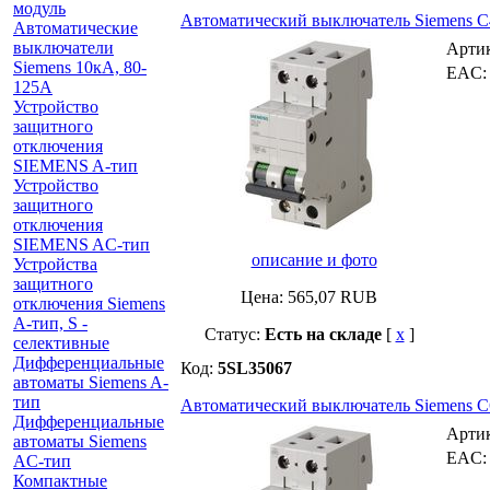
модуль
Автоматический выключатель Siemens C4 A
Автоматические
выключатели
Арти
Siemens 10кА, 80-
EAC
125A
Устройство
защитного
отключения
SIEMENS A-тип
Устройство
защитного
отключения
SIEMENS AС-тип
описание и фото
Устройства
защитного
Цена:
565,07
RUB
отключения Siemens
A-тип, S -
Статус:
Есть на складе
[
x
]
селективные
Дифференциальные
Код:
5SL35067
автоматы Siemens A-
тип
Автоматический выключатель Siemens C6 A
Дифференциальные
Арти
автоматы Siemens
EAC
AС-тип
Компактные