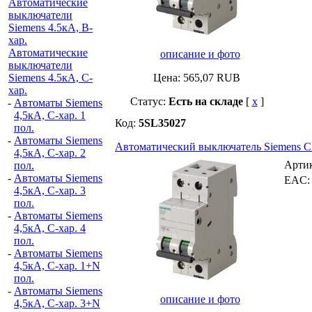
Автоматические
выключатели
Siemens 4.5кА, B-
хар.
Автоматические
описание и фото
выключатели
Siemens 4.5кА, C-
Цена:
565,07
RUB
хар.
Статус:
Есть на складе
[
x
]
-
Автоматы Siemens
4,5кА, C-хар. 1
Код:
5SL35027
пол.
-
Автоматы Siemens
Автоматический выключатель Siemens C2 A
4,5кА, C-хар. 2
Арти
пол.
-
Автоматы Siemens
EAC
4,5кА, C-хар. 3
пол.
-
Автоматы Siemens
4,5кА, C-хар. 4
пол.
-
Автоматы Siemens
4,5кА, C-хар. 1+N
пол.
-
Автоматы Siemens
описание и фото
4,5кА, C-хар. 3+N