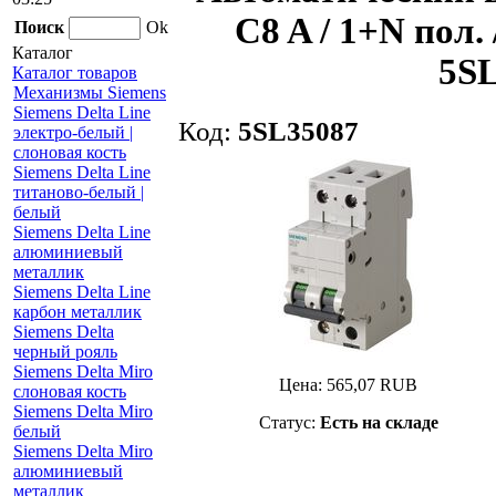
C8 A / 1+N пол. /
Поиск
Ok
Каталог
5SL
Каталог товаров
Механизмы Siemens
Siemens Delta Line
Код:
5SL35087
электро-белый |
слоновая кость
Siemens Delta Line
титаново-белый |
белый
Siemens Delta Line
алюминиевый
металлик
Siemens Delta Line
карбон металлик
Siemens Delta
черный рояль
Siemens Delta Miro
Цена:
565,07
RUB
слоновая кость
Siemens Delta Miro
Статус:
Есть на складе
белый
Siemens Delta Miro
алюминиевый
металлик