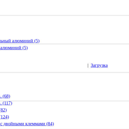
альный алюминий (5)
 алюминий (5)
|
Загрузка
 (68)
 (117)
(82)
(124)
 с двойными клеммами (84)