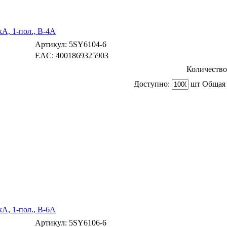
A, 1-пол., B-4А
Артикул:
5SY6104-6
EAC:
4001869325903
Количество
Доступно:
шт Общая 
A, 1-пол., B-6А
Артикул:
5SY6106-6