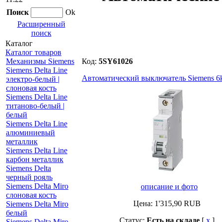
Поиск
Ok
Расширенный
поиск
Каталог
Каталог товаров
Механизмы Siemens
Код:
5SY61026
Siemens Delta Line
Автоматический выключатель Siemens 6k
электро-белый |
слоновая кость
Siemens Delta Line
титаново-белый |
белый
Siemens Delta Line
алюминиевый
металлик
Siemens Delta Line
карбон металлик
Siemens Delta
черный рояль
Siemens Delta Miro
описание и фото
слоновая кость
Цена:
1'315,90
RUB
Siemens Delta Miro
белый
Статус:
Есть на складе
[
x
]
Siemens Delta Miro