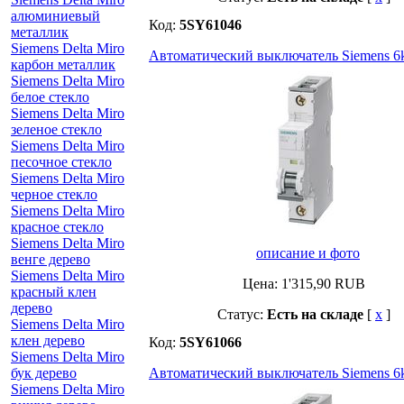
алюминиевый
Код:
5SY61046
металлик
Siemens Delta Miro
Автоматический выключатель Siemens 6k
карбон металлик
Siemens Delta Miro
белое стекло
Siemens Delta Miro
зеленое стекло
Siemens Delta Miro
песочное стекло
Siemens Delta Miro
черное стекло
Siemens Delta Miro
красное стекло
Siemens Delta Miro
описание и фото
венге дерево
Siemens Delta Miro
Цена:
1'315,90
RUB
красный клен
дерево
Статус:
Есть на складе
[
x
]
Siemens Delta Miro
клен дерево
Код:
5SY61066
Siemens Delta Miro
бук дерево
Автоматический выключатель Siemens 6k
Siemens Delta Miro