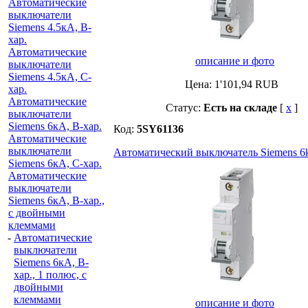
Автоматические
выключатели
Siemens 4.5кА, B-
хар.
Автоматические
описание и фото
выключатели
Siemens 4.5кА, C-
Цена:
1'101,94
RUB
хар.
Автоматические
Статус:
Есть на складе
[
x
]
выключатели
Siemens 6кА, B-хар.
Код:
5SY61136
Автоматические
выключатели
Автоматический выключатель Siemens 6k
Siemens 6кА, С-хар.
Автоматические
выключатели
Siemens 6кА, B-хар.,
с двойными
клеммами
-
Автоматические
выключатели
Siemens 6кА, B-
хар., 1 полюс, с
двойными
клеммами
описание и фото