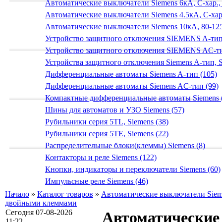
Автоматические выключатели Siemens 6кА, C-хар.,
Автоматические выключатели Siemens 4.5кА, C-хар.
Автоматические выключатели Siemens 10кА, 80-125
Устройство защитного отключения SIEMENS A-тип
Устройство защитного отключения SIEMENS AС-ти
Устройства защитного отключения Siemens A-тип, S
Дифференциальные автоматы Siemens A-тип (105)
Дифференциальные автоматы Siemens AС-тип (99)
Компактные дифференциальные автоматы Siemens 
Шины для автоматов и УЗО Siemens (57)
Рубильники серия 5TL, Siemens (38)
Рубильники серия 5TE, Siemens (22)
Распределительные блоки(клеммы) Siemens (8)
Контакторы и реле Siemens (122)
Кнопки, индикаторы и переключатели Siemens (60)
Импульсные реле Siemens (46)
Начало
»
Каталог товаров
»
Автоматические выключатели Siem
двойными клеммами
Сегодня 07-08-2026
Автоматические 
11:22