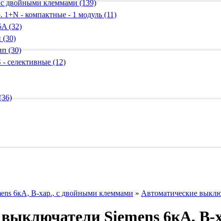
 с двойными клеммами (139)
 1+N - компактные - 1 модуль (11)
A (32)
 (30)
п (30)
 - селективные (12)
(36)
ens 6кА, B-хар., с двойными клеммами
»
Автоматические выключ
выключатели Siemens 6кА, B-ха