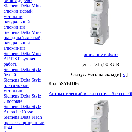
вишня дерево
Siemens Delta Miro
алюминиевый
металлик,
натуральный
алюминий
Siemens Delta Miro
оксидный желтый,
натуральный
алюминий
Siemens Delta Miro
описание и фото
ARTIST ручная
работа
Цена:
1'315,90
RUB
Siemens Delta Style
Статус:
Есть на складе
[
x
]
белый
Siemens Delta Style
Код:
5SY61106
платиновый
металлик
Автоматический выключатель Siemens 6k
Siemens Delta Style
Chocolate
Siemens Delta Style
Antracite Cosso
Siemens Delta Flach
брызгозащищенный,
IP44