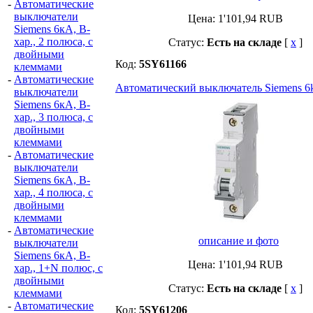
-
Автоматические
выключатели
Цена:
1'101,94
RUB
Siemens 6кА, B-
хар., 2 полюса, с
Статус:
Есть на складе
[
x
]
двойными
Код:
5SY61166
клеммами
-
Автоматические
Автоматический выключатель Siemens 6k
выключатели
Siemens 6кА, B-
хар., 3 полюса, с
двойными
клеммами
-
Автоматические
выключатели
Siemens 6кА, B-
хар., 4 полюса, с
двойными
клеммами
-
Автоматические
описание и фото
выключатели
Siemens 6кА, B-
Цена:
1'101,94
RUB
хар., 1+N полюс, с
двойными
Статус:
Есть на складе
[
x
]
клеммами
-
Автоматические
Код:
5SY61206