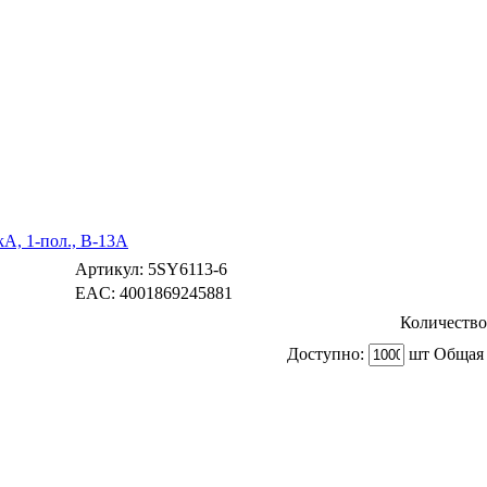
A, 1-пол., B-13А
Артикул:
5SY6113-6
EAC:
4001869245881
Количество
Доступно:
шт Общая 