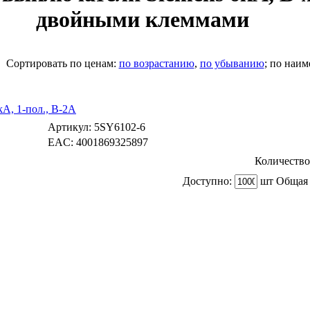
двойными клеммами
Cортировать по ценам:
по возрастанию
,
по убыванию
; по наи
A, 1-пол., B-2А
Артикул:
5SY6102-6
EAC:
4001869325897
Количество
Доступно:
шт Общая 