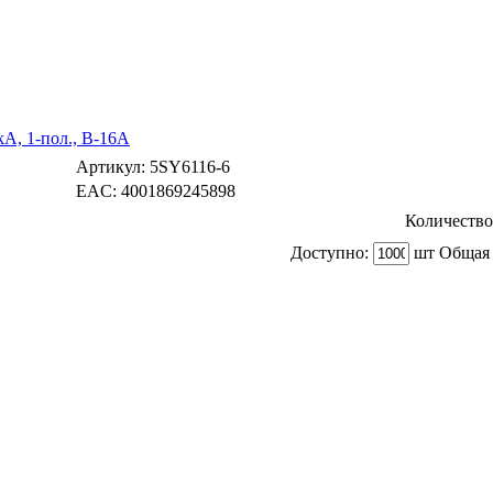
A, 1-пол., B-16А
Артикул:
5SY6116-6
EAC:
4001869245898
Количество
Доступно:
шт Общая 