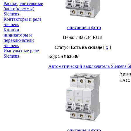
Распределительные
блоки(клеммы)
Siemens
Контакторы и реле
Siemens
описание и фото
Кнопки,
индикаторы и
Цена:
7'827,34
RUB
переключатели
Siemens
Статус:
Есть на складе
[
x
]
Импульсные реле
Siemens
Код:
5SY63636
Автоматический выключатель Siemens 6k
Арти
EAC
описание и фото