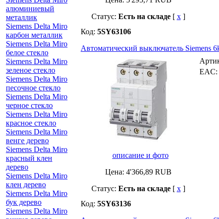
алюминиевый
Статус:
Есть на складе
[
x
]
металлик
Siemens Delta Miro
Код:
5SY63106
карбон металлик
Siemens Delta Miro
Автоматический выключатель Siemens 6k
белое стекло
Арти
Siemens Delta Miro
зеленое стекло
EAC
Siemens Delta Miro
песочное стекло
Siemens Delta Miro
черное стекло
Siemens Delta Miro
красное стекло
Siemens Delta Miro
венге дерево
Siemens Delta Miro
описание и фото
красный клен
дерево
Цена:
4'366,89
RUB
Siemens Delta Miro
клен дерево
Статус:
Есть на складе
[
x
]
Siemens Delta Miro
бук дерево
Код:
5SY63136
Siemens Delta Miro