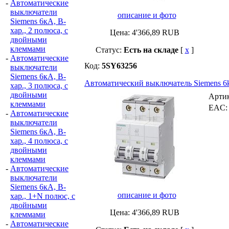
-
Автоматические
выключатели
описание и фото
Siemens 6кА, B-
хар., 2 полюса, с
Цена:
4'366,89
RUB
двойными
клеммами
Статус:
Есть на складе
[
x
]
-
Автоматические
Код:
5SY63256
выключатели
Siemens 6кА, B-
Автоматический выключатель Siemens 6k
хар., 3 полюса, с
двойными
Арти
клеммами
EAC
-
Автоматические
выключатели
Siemens 6кА, B-
хар., 4 полюса, с
двойными
клеммами
-
Автоматические
выключатели
Siemens 6кА, B-
описание и фото
хар., 1+N полюс, с
двойными
Цена:
4'366,89
RUB
клеммами
-
Автоматические