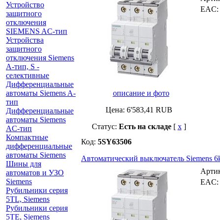
Устройство
EAC
защитного
отключения
SIEMENS AС-тип
Устройства
защитного
отключения Siemens
A-тип, S -
селективные
Дифференциальные
автоматы Siemens A-
описание и фото
тип
Цена:
6'583,41
RUB
Дифференциальные
автоматы Siemens
Статус:
Есть на складе
[
x
]
AС-тип
Компактные
Код:
5SY63506
дифференциальные
автоматы Siemens
Автоматический выключатель Siemens 6k
Шины для
Арти
автоматов и УЗО
Siemens
EAC
Рубильники серия
5TL, Siemens
Рубильники серия
5TE, Siemens