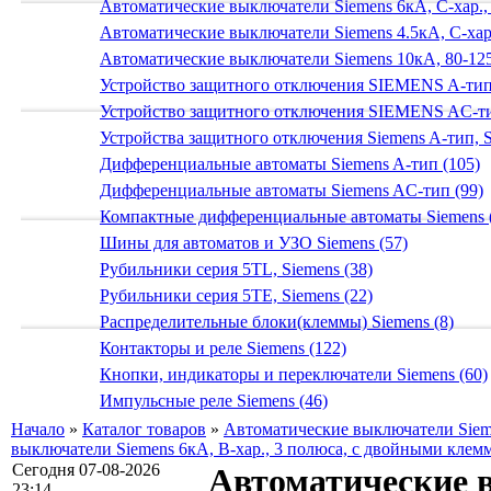
Автоматические выключатели Siemens 6кА, C-хар.,
Автоматические выключатели Siemens 4.5кА, C-хар.
Автоматические выключатели Siemens 10кА, 80-125
Устройство защитного отключения SIEMENS A-тип
Устройство защитного отключения SIEMENS AС-ти
Устройства защитного отключения Siemens A-тип, S
Дифференциальные автоматы Siemens A-тип (105)
Дифференциальные автоматы Siemens AС-тип (99)
Компактные дифференциальные автоматы Siemens 
Шины для автоматов и УЗО Siemens (57)
Рубильники серия 5TL, Siemens (38)
Рубильники серия 5TE, Siemens (22)
Распределительные блоки(клеммы) Siemens (8)
Контакторы и реле Siemens (122)
Кнопки, индикаторы и переключатели Siemens (60)
Импульсные реле Siemens (46)
Начало
»
Каталог товаров
»
Автоматические выключатели Siem
выключатели Siemens 6кА, B-хар., 3 полюса, с двойными клем
Сегодня 07-08-2026
Автоматические 
23:14