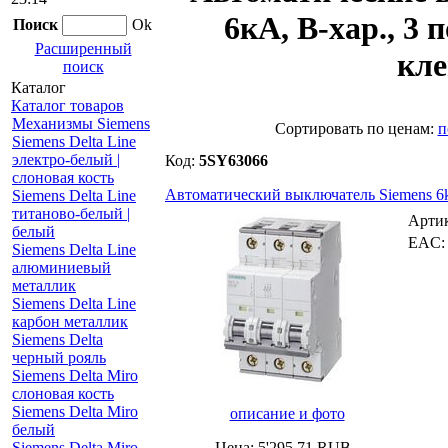
6кА, B-хар., 3
Поиск
Ok
Расширенный
кл
поиск
Каталог
Каталог товаров
Механизмы Siemens
Cортировать по ценам:
п
Siemens Delta Line
электро-белый |
Код:
5SY63066
слоновая кость
Автоматический выключатель Siemens 6k
Siemens Delta Line
титаново-белый |
Арти
белый
EAC
Siemens Delta Line
алюминиевый
металлик
Siemens Delta Line
карбон металлик
Siemens Delta
черный рояль
Siemens Delta Miro
слоновая кость
Siemens Delta Miro
описание и фото
белый
Siemens Delta Miro
Цена:
5'295,71
RUB