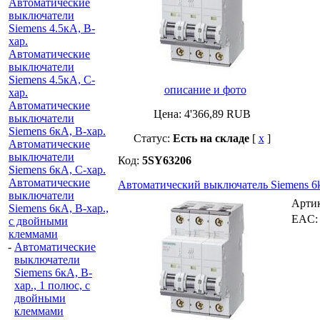
Автоматические
выключатели
Siemens 4.5кА, B-
хар.
Автоматические
выключатели
Siemens 4.5кА, C-
описание и фото
хар.
Автоматические
Цена:
4'366,89
RUB
выключатели
Siemens 6кА, B-хар.
Статус:
Есть на складе
[
x
]
Автоматические
выключатели
Код:
5SY63206
Siemens 6кА, С-хар.
Автоматические
Автоматический выключатель Siemens 6k
выключатели
Арти
Siemens 6кА, B-хар.,
EAC
с двойными
клеммами
-
Автоматические
выключатели
Siemens 6кА, B-
хар., 1 полюс, с
двойными
клеммами