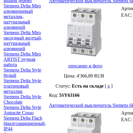
вишня дерево
Автоматический выключатель Siemens 6k
Siemens Delta Miro
Арти
алюминиевый
EAC
металлик,
натуральный
алюминий
Siemens Delta Miro
оксидный желтый,
натуральный
алюминий
Siemens Delta Miro
ARTIST ручная
работа
описание и фото
Siemens Delta Style
белый
Цена:
4'366,89
RUB
Siemens Delta Style
платиновый
Статус:
Есть на складе
[
x
]
металлик
Код:
5SY63166
Siemens Delta Style
Chocolate
Автоматический выключатель Siemens 6k
Siemens Delta Style
Antracite Cosso
Арти
Siemens Delta Flach
EAC
брызгозащищенный,
IP44