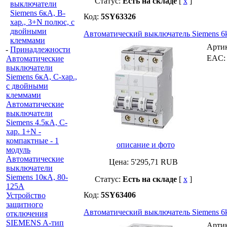
Статус:
Есть на складе
[
x
]
выключатели
Siemens 6кА, B-
Код:
5SY63326
хар., 3+N полюс, с
двойными
Автоматический выключатель Siemens 6k
клеммами
Арти
-
Принадлежности
EAC
Автоматические
выключатели
Siemens 6кА, C-хар.,
с двойными
клеммами
Автоматические
выключатели
Siemens 4.5кА, C-
хар. 1+N -
компактные - 1
описание и фото
модуль
Автоматические
Цена:
5'295,71
RUB
выключатели
Siemens 10кА, 80-
Статус:
Есть на складе
[
x
]
125A
Код:
5SY63406
Устройство
защитного
Автоматический выключатель Siemens 6k
отключения
SIEMENS A-тип
Арти