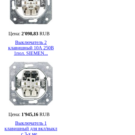
Цена:
2'098,83
RUB
Выключатель 2
клавишный 10А 250В
1пол. SIEMEN...
Цена:
1'945,16
RUB
Выключатель 1
клавишный для вкл/выкл
c 3-х ме...