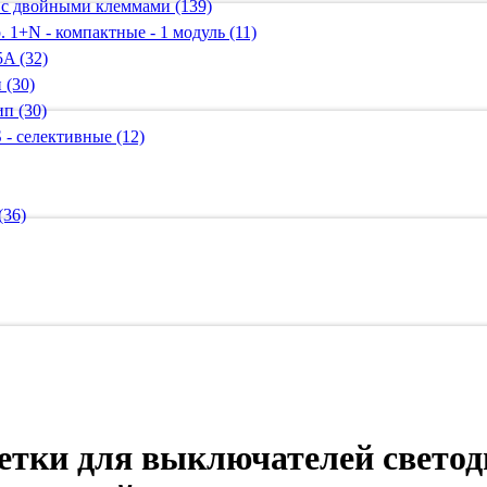
 с двойными клеммами (139)
 1+N - компактные - 1 модуль (11)
A (32)
 (30)
п (30)
 - селективные (12)
(36)
етки для выключателей светод