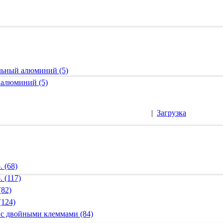
альный алюминий (5)
 алюминий (5)
|
Загрузка
 (68)
 (117)
(82)
(124)
 с двойными клеммами (84)