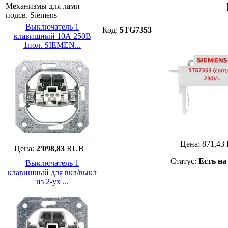
Механизмы для ламп
подсв. Siemens
Выключатель 1
Код:
5TG7353
клавишный 10А 250В
1пол. SIEMEN...
Цена:
871,43
Цена:
2'098,83
RUB
Статус:
Есть на
Выключатель 1
клавишный для вкл/выкл
из 2-ух ...