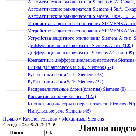
Автоматические выключатели Siemens 6кА, C-хар.,
Автоматические выключатели Siemens 4.5кА, C-хар.
Автоматические выключатели Siemens 10кА, 80-125
Устройство защитного отключения SIEMENS A-тип
Устройство защитного отключения SIEMENS AС-ти
Устройства защитного отключения Siemens A-тип, S
Дифференциальные автоматы Siemens A-тип (105)
Дифференциальные автоматы Siemens AС-тип (99)
Компактные дифференциальные автоматы Siemens 
Шины для автоматов и УЗО Siemens (57)
Рубильники серия 5TL, Siemens (38)
Рубильники серия 5TE, Siemens (22)
Распределительные блоки(клеммы) Siemens (8)
Контакторы и реле Siemens (122)
Кнопки, индикаторы и переключатели Siemens (60)
Импульсные реле Siemens (46)
Начало
»
Каталог товаров
»
Механизмы Siemens
Сегодня 08-08-2026 13:59
Лампа подсв
Поиск
Ok