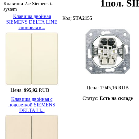
1пол. S
Клавиши 2-е Siemens i-
system
Клавиша двойная
Код:
5TA2155
SIEMENS DELTA LINE
слоновая к...
Цена:
1'945,16
RUB
Цена:
995,92
RUB
Статус:
Есть на складе
Клавиша двойная с
подсветкой SIEMENS
DELTA LI...