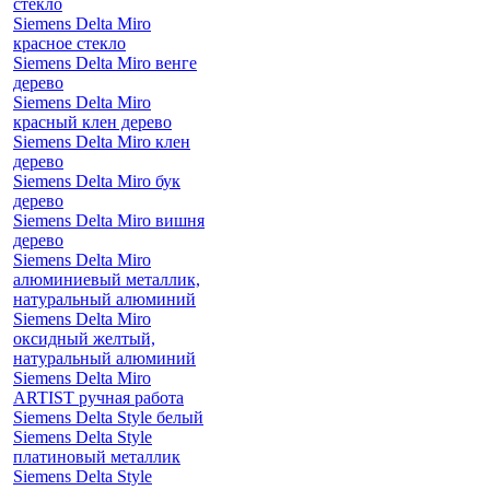
стекло
Siemens Delta Miro
красное стекло
Siemens Delta Miro венге
дерево
Siemens Delta Miro
красный клен дерево
Siemens Delta Miro клен
дерево
Siemens Delta Miro бук
дерево
Siemens Delta Miro вишня
дерево
Siemens Delta Miro
алюминиевый металлик,
натуральный алюминий
Siemens Delta Miro
оксидный желтый,
натуральный алюминий
Siemens Delta Miro
ARTIST ручная работа
Siemens Delta Style белый
Siemens Delta Style
платиновый металлик
Siemens Delta Style