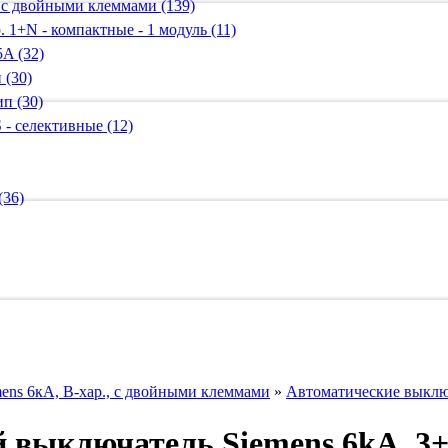
 с двойными клеммами (139)
 1+N - компактные - 1 модуль (11)
A (32)
 (30)
п (30)
 - селективные (12)
(36)
ens 6кА, B-хар., с двойными клеммами
»
Автоматические выключ
 выключатель Siemens 6kA, 3+