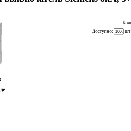
Кол
Доступно:
шт 
B
аде