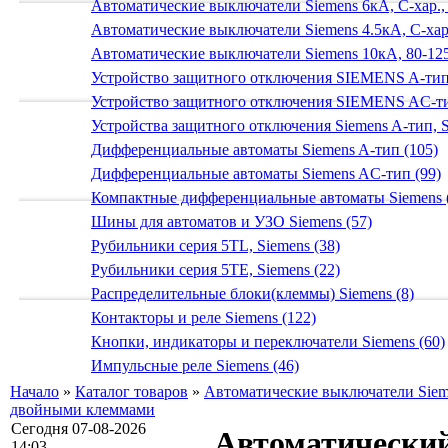
Автоматические выключатели Siemens 6кА, C-хар.,
Автоматические выключатели Siemens 4.5кА, C-хар.
Автоматические выключатели Siemens 10кА, 80-125
Устройство защитного отключения SIEMENS A-тип
Устройство защитного отключения SIEMENS AС-ти
Устройства защитного отключения Siemens A-тип, S
Дифференциальные автоматы Siemens A-тип (105)
Дифференциальные автоматы Siemens AС-тип (99)
Компактные дифференциальные автоматы Siemens 
Шины для автоматов и УЗО Siemens (57)
Рубильники серия 5TL, Siemens (38)
Рубильники серия 5TE, Siemens (22)
Распределительные блоки(клеммы) Siemens (8)
Контакторы и реле Siemens (122)
Кнопки, индикаторы и переключатели Siemens (60)
Импульсные реле Siemens (46)
Начало
»
Каталог товаров
»
Автоматические выключатели Siem
двойными клеммами
Сегодня 07-08-2026
Автоматический
14:03