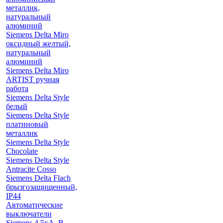
металлик,
натуральный
алюминий
Siemens Delta Miro
оксидный желтый,
натуральный
алюминий
Siemens Delta Miro
ARTIST ручная
работа
Siemens Delta Style
белый
Siemens Delta Style
платиновый
металлик
Siemens Delta Style
Chocolate
Siemens Delta Style
Antracite Cosso
Siemens Delta Flach
брызгозащищенный,
IP44
Автоматические
выключатели
Siemens 4.5кА, B-