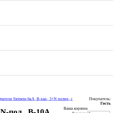
атели Siemens 6кА, B-хар., 3+N полюс, с
Покупатель:
Гость
Ваша корзина
N-пол., B-10А