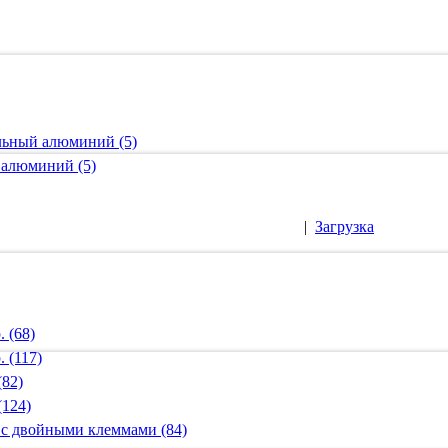
альный алюминий (5)
 алюминий (5)
|
Загрузка
 (68)
 (117)
(82)
(124)
 с двойными клеммами (84)