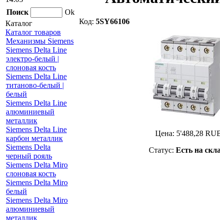
Поиск
Ok
Код:
5SY66106
Каталог
Каталог товаров
Механизмы Siemens
Siemens Delta Line
электро-белый |
слоновая кость
Siemens Delta Line
титаново-белый |
белый
Siemens Delta Line
алюминиевый
металлик
Siemens Delta Line
Цена:
5'488,28
RU
карбон металлик
Siemens Delta
Статус:
Есть на скл
черный рояль
Siemens Delta Miro
слоновая кость
Siemens Delta Miro
белый
Siemens Delta Miro
алюминиевый
металлик